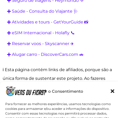
Seguro de viagens - Heymondo 💚
Saúde - Consulta do Viajante 🩺
Atividades e tours - GetYourGuide 📸
eSIM Internacional - Holafly 📞
Reservar voos - Skyscanner ✈️
Alugar carro - DiscoverCars.com 🚗
ℹ️ Esta página contém links de afiliados, porque são a
única forma de sustentar este projeto. Ao fazeres
reservas através destes links, nós recebemos uma
Gerir o Consentimento
pequena comissão. Não pagas mais por fazê-lo e
Para fornecer as melhores experiências, usamos tecnologias como
ainda tens descontos com os nossos códigos.
cookies para armazenar e/ou aceder a informações do dispositivo.
Obrigado pela tua visita e contribuição!
Consentir com essas tecnologias nos permitirá processar dados,