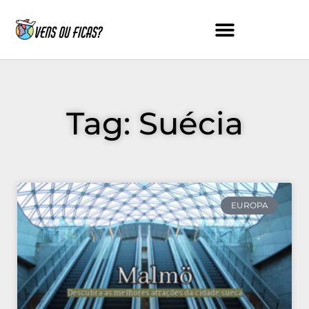
Skip
to
content
Tag: Suécia
EUROPA