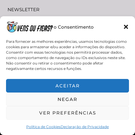
NEWSLETTER
Gerir o Consentimento
Para fornecer as melhores experiências, usamos tecnologias como
cookies para armazenar e/ou aceder a informações do dispositivo.
Consentir com essas tecnologias nos permitirá processar dados,
como comportamento de navegação ou IDs exclusivos neste site.
Li e concordo com os termos e condições.
Não consentir ou retirar o consentimento pode afetar
negativamante certos recursos e funções.
ACEITAR
NEGAR
VER PREFERÊNCIAS
© 2024 - Vens ou Ficas? Todos os direitos reservados.
I
T
Política de Cookies
Declaração de Privacidade
n
i