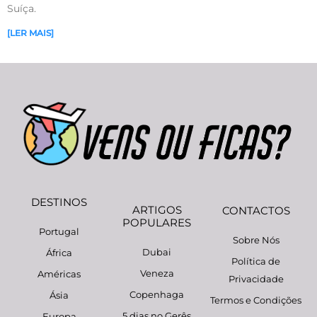
Suíça.
[LER MAIS]
DESTINOS
ARTIGOS
CONTACTOS
POPULARES
Portugal
Sobre Nós
Dubai
África
Política de
Veneza
Américas
Privacidade
Copenhaga
Ásia
Termos e Condições
5 dias no Gerês
Europa